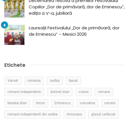
Decernarea festivă a premiilor Festivalului
Copiilor „Dor de primăvară, dor de Eminescu”,
ediția a V-a, jubiliară
Laureații Festivalului „Dor de primăvară, dor
de Eminescu” – Mesici 2026
Etichete
Varset
romania
serbia
banat
romanii independenti
dorinel stan
costei
romanii
Natalia Stan
timoc
Eminescu
voivodina
romani
romanii independenti din serbia
timisoara
glasul cerbiciei