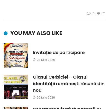
0
71
YOU MAY ALSO LIKE
Invitație de participare
28 iulie 2026
Glasul Cerbiciei – Glasul
identității românești răsună din
nou
26 iulie 2026