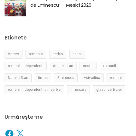
de Eminescu” – Mesici 2026
Etichete
Varset
romania
serbia
banat
romanii independenti
dorinel stan
costei
romanii
Natalia Stan
timoc
Eminescu
voivodina
romani
romanii independenti din serbia
timisoara
glasul cerbiciei
Urmărește-ne
Facebook
X