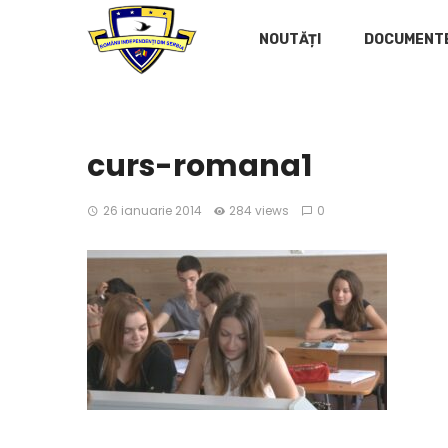
NOUTĂȚI
DOCUMENT
curs-romana1
26 ianuarie 2014
284 views
0