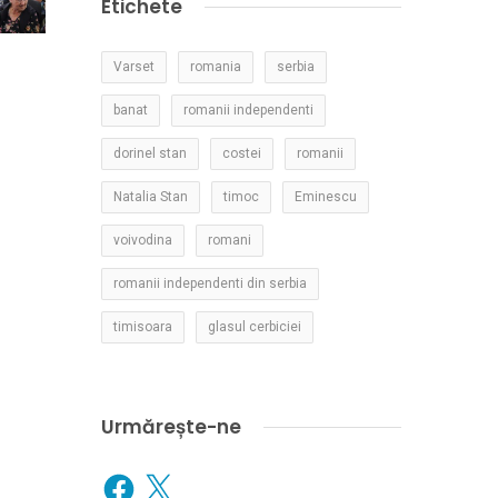
Etichete
Varset
romania
serbia
banat
romanii independenti
dorinel stan
costei
romanii
Natalia Stan
timoc
Eminescu
voivodina
romani
romanii independenti din serbia
timisoara
glasul cerbiciei
Urmărește-ne
Facebook
X