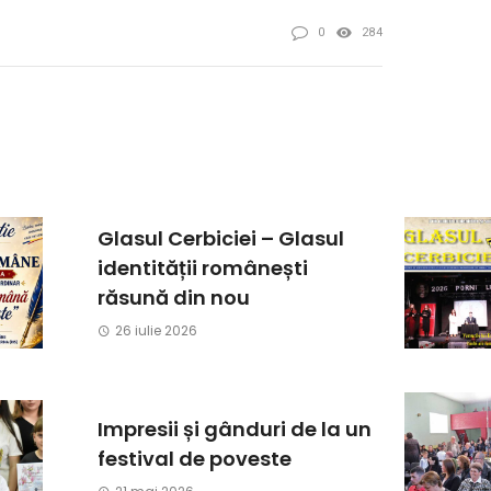
0
284
Glasul Cerbiciei – Glasul
identității românești
răsună din nou
26 iulie 2026
Impresii și gânduri de la un
festival de poveste