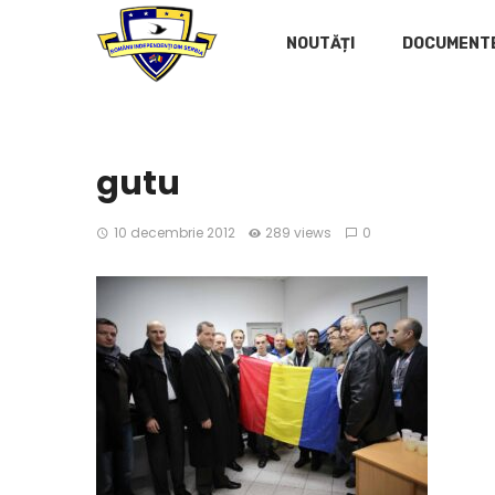
NOUTĂȚI
DOCUMENT
gutu
10 decembrie 2012
289 views
0