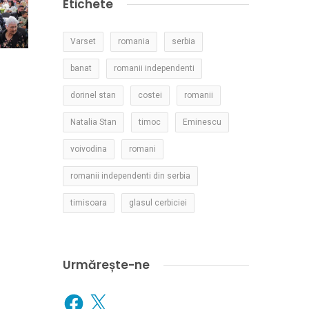
Etichete
Varset
romania
serbia
banat
romanii independenti
dorinel stan
costei
romanii
Natalia Stan
timoc
Eminescu
voivodina
romani
romanii independenti din serbia
timisoara
glasul cerbiciei
Urmărește-ne
Facebook
X