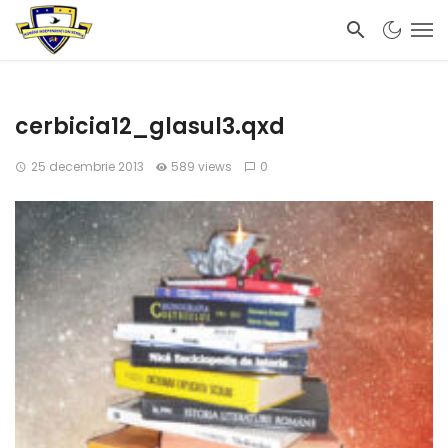
cerbicia12_glasul3.qxd
25 decembrie 2013
589 views
0