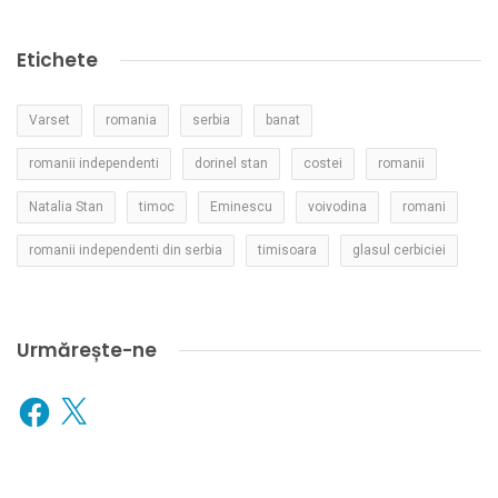
Etichete
Varset
romania
serbia
banat
romanii independenti
dorinel stan
costei
romanii
Natalia Stan
timoc
Eminescu
voivodina
romani
romanii independenti din serbia
timisoara
glasul cerbiciei
Urmărește-ne
Facebook
X