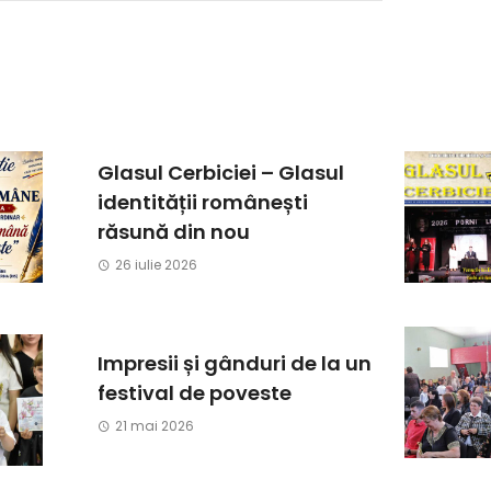
Glasul Cerbiciei – Glasul
identității românești
răsună din nou
26 iulie 2026
Impresii și gânduri de la un
festival de poveste
21 mai 2026