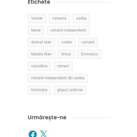
Etichete
Varset
romania
serbia
banat
romanii independenti
dorinel stan
costei
romanii
Natalia Stan
timoc
Eminescu
voivodina
romani
romanii independenti din serbia
timisoara
glasul cerbiciei
Urmărește-ne
Facebook
X