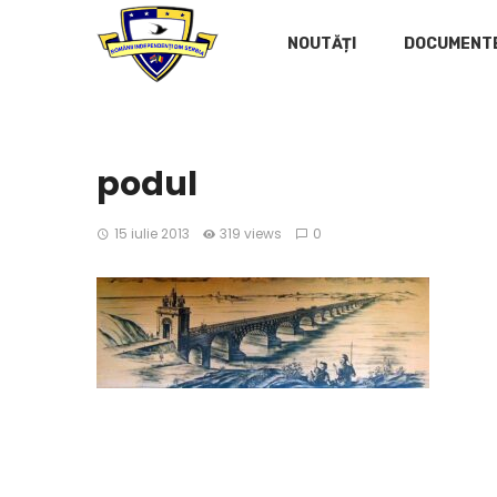
NOUTĂȚI
DOCUMENT
podul
15 iulie 2013
319 views
0