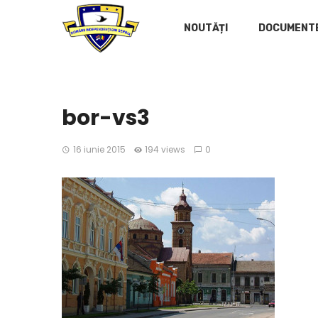
NOUTĂȚI
DOCUMENT
bor-vs3
16 iunie 2015
194 views
0