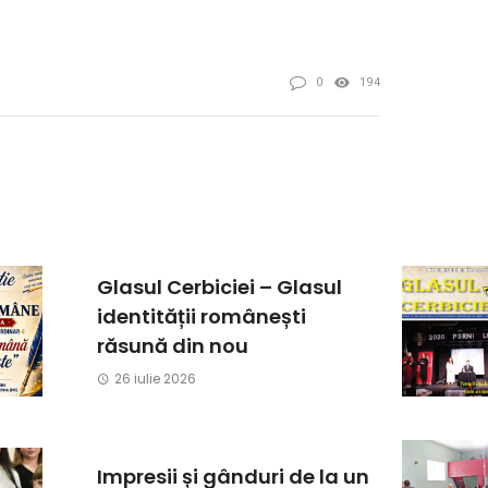
0
194
Glasul Cerbiciei – Glasul
identității românești
răsună din nou
26 iulie 2026
Impresii și gânduri de la un