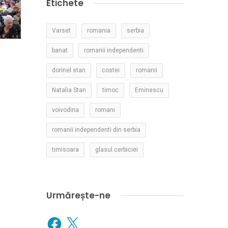
Etichete
Varset
romania
serbia
banat
romanii independenti
dorinel stan
costei
romanii
Natalia Stan
timoc
Eminescu
voivodina
romani
romanii independenti din serbia
timisoara
glasul cerbiciei
Urmărește-ne
Facebook
X