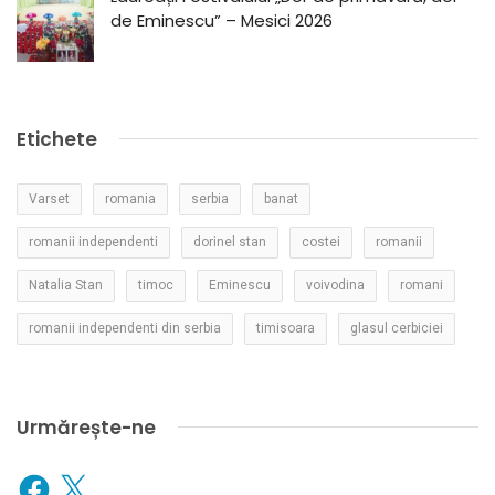
de Eminescu” – Mesici 2026
Etichete
Varset
romania
serbia
banat
romanii independenti
dorinel stan
costei
romanii
Natalia Stan
timoc
Eminescu
voivodina
romani
romanii independenti din serbia
timisoara
glasul cerbiciei
Urmărește-ne
Facebook
X