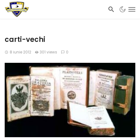
carti-vechi
8 iunie 2012
301 views
0