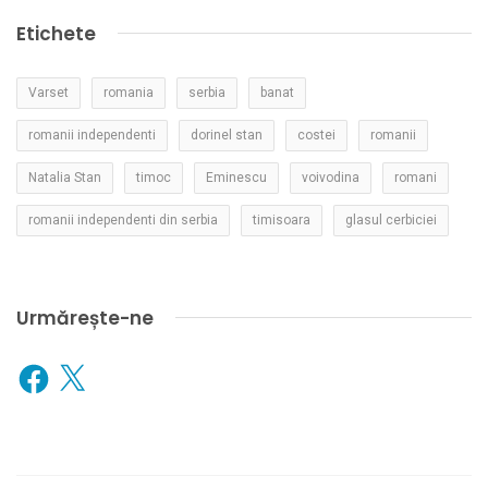
Etichete
Varset
romania
serbia
banat
romanii independenti
dorinel stan
costei
romanii
Natalia Stan
timoc
Eminescu
voivodina
romani
romanii independenti din serbia
timisoara
glasul cerbiciei
Urmărește-ne
Facebook
X