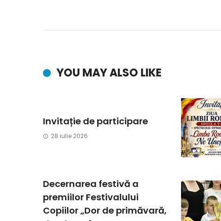
YOU MAY ALSO LIKE
Invitație de participare
28 iulie 2026
Decernarea festivă a
premiilor Festivalului
Copiilor „Dor de primăvară,