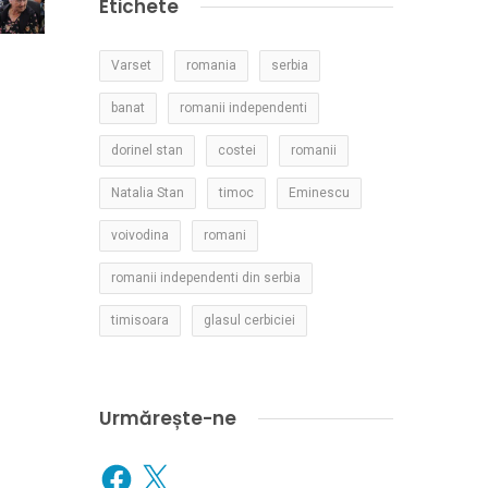
Etichete
Varset
romania
serbia
banat
romanii independenti
dorinel stan
costei
romanii
Natalia Stan
timoc
Eminescu
voivodina
romani
romanii independenti din serbia
timisoara
glasul cerbiciei
Urmărește-ne
Facebook
X