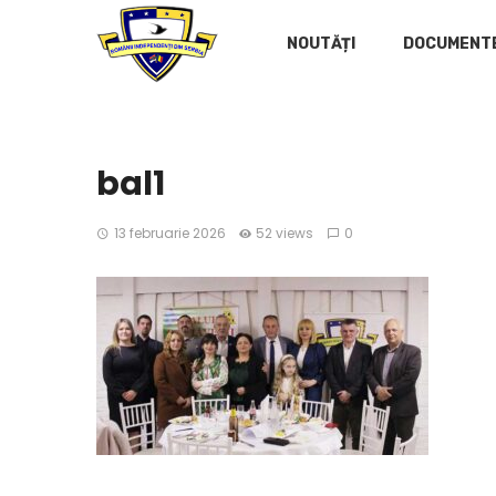
NOUTĂȚI
DOCUMENT
bal1
13 februarie 2026
52 views
0