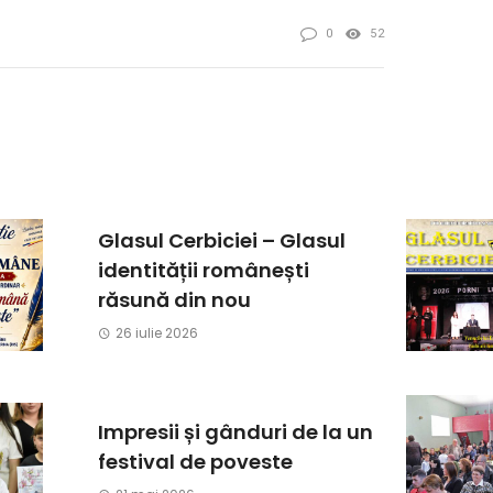
0
52
Glasul Cerbiciei – Glasul
identității românești
răsună din nou
26 iulie 2026
Impresii și gânduri de la un
festival de poveste