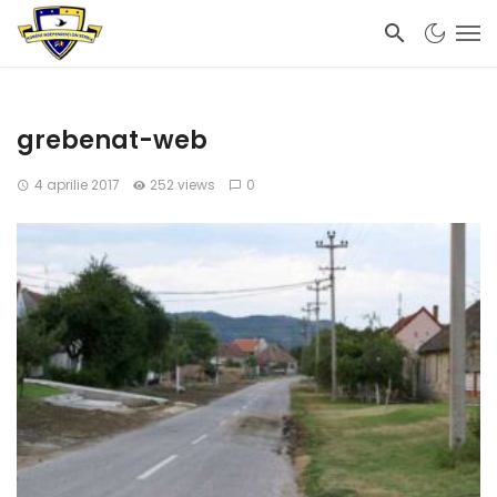
grebenat-web
4 aprilie 2017
252 views
0