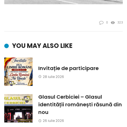
0
323
YOU MAY ALSO LIKE
Invitație de participare
28 iulie 2026
Glasul Cerbiciei – Glasul
identității românești răsună din
nou
26 iulie 2026