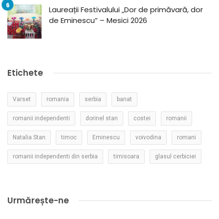
Laureații Festivalului „Dor de primăvară, dor
de Eminescu” – Mesici 2026
Etichete
Varset
romania
serbia
banat
romanii independenti
dorinel stan
costei
romanii
Natalia Stan
timoc
Eminescu
voivodina
romani
romanii independenti din serbia
timisoara
glasul cerbiciei
Urmărește-ne