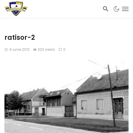
ratisor-2
4 iunie 2012
323 views
0