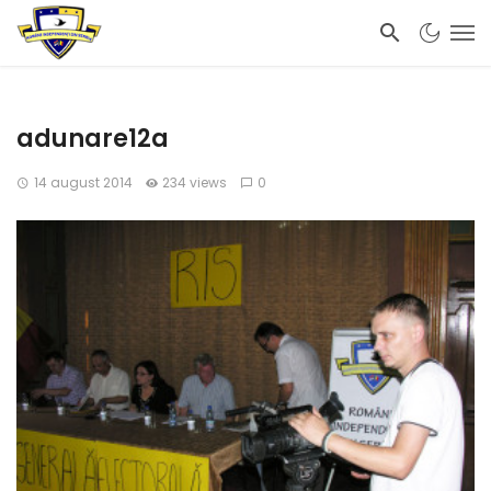
adunare12a
14 august 2014
234 views
0