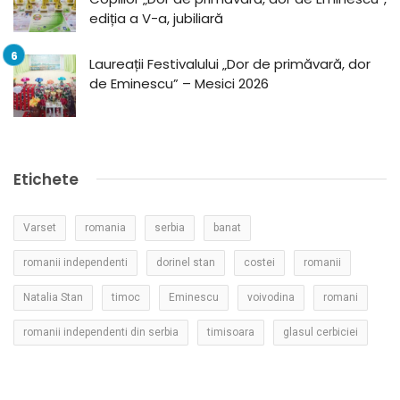
ediția a V-a, jubiliară
Laureații Festivalului „Dor de primăvară, dor
de Eminescu” – Mesici 2026
Etichete
Varset
romania
serbia
banat
romanii independenti
dorinel stan
costei
romanii
Natalia Stan
timoc
Eminescu
voivodina
romani
romanii independenti din serbia
timisoara
glasul cerbiciei