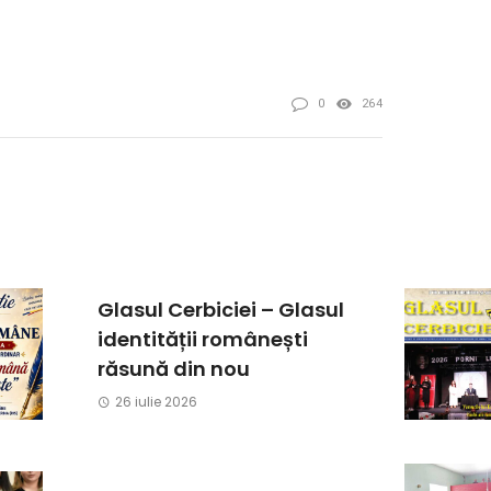
0
264
Glasul Cerbiciei – Glasul
identității românești
răsună din nou
26 iulie 2026