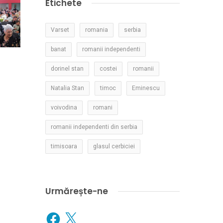
Etichete
Varset
romania
serbia
banat
romanii independenti
dorinel stan
costei
romanii
Natalia Stan
timoc
Eminescu
voivodina
romani
romanii independenti din serbia
timisoara
glasul cerbiciei
Urmărește-ne
Facebook
X