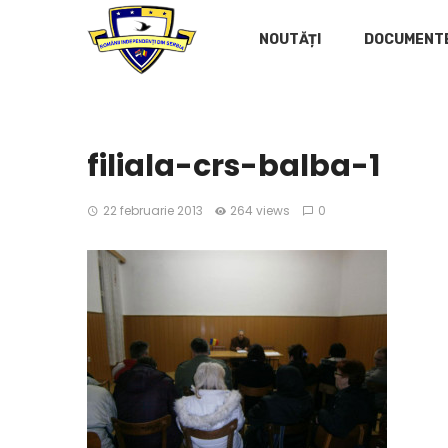
NOUTĂȚI
DOCUMENT
filiala-crs-balba-1
22 februarie 2013
264 views
0