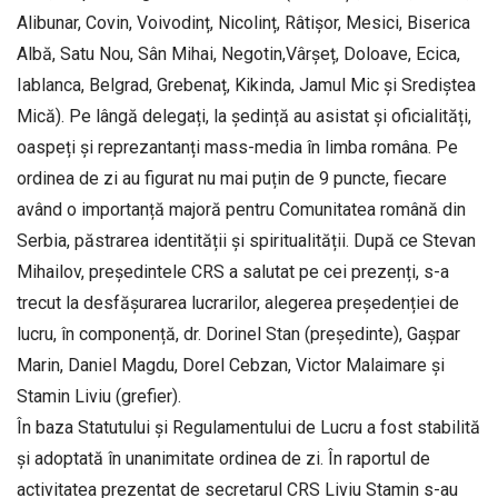
Alibunar, Covin, Voivodinț, Nicolinț, Râtișor, Mesici, Biserica
Albă, Satu Nou, Sân Mihai, Negotin,Vârșeț, Doloave, Ecica,
Iablanca, Belgrad, Grebenaț, Kikinda, Jamul Mic și Srediștea
Mică). Pe lângă delegați, la ședință au asistat și oficialități,
oaspeți și reprezantanți mass-media în limba româna. Pe
ordinea de zi au figurat nu mai puțin de 9 puncte, fiecare
având o importanță majoră pentru Comunitatea română din
Serbia, păstrarea identității și spiritualității. După ce Stevan
Mihailov, președintele CRS a salutat pe cei prezenți, s-a
trecut la desfășurarea lucrarilor, alegerea președenției de
lucru, în componență, dr. Dorinel Stan (președinte), Gașpar
Marin, Daniel Magdu, Dorel Cebzan, Victor Malaimare și
Stamin Liviu (grefier).
În baza Statutului și Regulamentului de Lucru a fost stabilită
și adoptată în unanimitate ordinea de zi. În raportul de
activitatea prezentat de secretarul CRS Liviu Stamin s-au