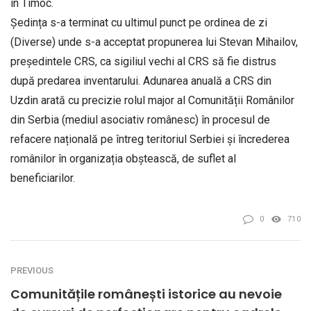
în Timoc.
Ședința s-a terminat cu ultimul punct pe ordinea de zi
(Diverse) unde s-a acceptat propunerea lui Stevan Mihailov,
președintele CRS, ca sigiliul vechi al CRS să fie distrus
după predarea inventarului. Adunarea anuală a CRS din
Uzdin arată cu precizie rolul major al Comunității Românilor
din Serbia (mediul asociativ românesc) în procesul de
refacere națională pe întreg teritoriul Serbiei și încrederea
românilor în organizația obștească, de suflet al
beneficiarilor.
0
710
PREVIOUS
Comunitățile românești istorice au nevoie