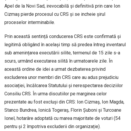
Apel de la Novi Sad, irevocabilă și definitivă prin care Ion
Cizmaș pierde procesul cu CRS și se incheie șirul
proceselor interminabile.
Prin această sentință conducerea CRS este confirmată și
legitimă obligând în același timp să predea întreg inventarul
sub amenințarea executării silite, termenul de 15 zile s-a
scurs, urmând executarea silită în urmatoarele zile. În
această ordine de idei a urmat dezbaterea privind
excluderea unor membri din CRS care au adus prejudiciu
asociației, încălcarea Statutului și nerespectarea deciziilor
Consiliu CRS. În urma discutiilor pe marginea celor
prezentate au fost excluși din CRS: Ion Cizmaș, Ion Magda,
Stanco Bundrea, Ionică Togeraș, Florin Șuboni și Turcoane
Ionel, hotarâre adoptată cu marea majoritate de voturi (54
pentru și 2 împotriva excluderii din organizație).