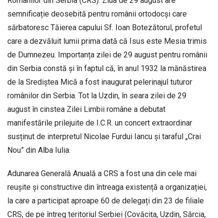
Românilor din Serbia (CRS). Ziua de 29 august are
semnificație deosebită pentru românii ortodocși care
sărbatoresc Tăierea capului Sf. Ioan Botezătorul, profetul
care a dezvăluit lumii prima dată că Isus este Mesia trimis
de Dumnezeu. Importanța zilei de 29 august pentru românii
din Serbia constă și în faptul că, în anul 1932 la mănăstirea
de la Srediștea Mică a fost inaugurat pelerinajul tuturor
românilor din Serbia. Tot la Uzdin, în seara zilei de 29
august în cinstea Zilei Limbii române a debutat
manifestările prilejuite de I.C.R. un concert extraordinar
susținut de interpretul Nicolae Furdui Iancu și taraful „Crai
Nou” din Alba Iulia.
Adunarea Generală Anuală a CRS a fost una din cele mai
reușite și constructive din întreaga existență a organizației,
la care a participat aproape 60 de delegați din 23 de filiale
CRS, de pe întreg teritoriul Serbiei (Covăcița, Uzdin, Sărcia,