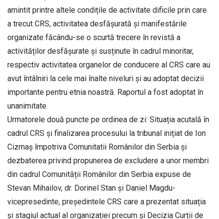
amintit printre altele condițile de activitate dificile prin care
a trecut CRS, activitatea desfășurată și manifestările
organizate făcându-se o scurtă trecere în revistă a
activităților desfășurate și susținute în cadrul minoritar,
respectiv activitatea organelor de conducere al CRS care au
avut întâlniri la cele mai înalte niveluri și au adoptat decizii
importante pentru etnia noastră. Raportul a fost adoptat în
unanimitate.
Urmatorele două puncte pe ordinea de zi: Situația acutală în
cadrul CRS și finalizarea procesului la tribunal inițiat de Ion
Cizmaș împotriva Comunitatii Românilor din Serbia și
dezbaterea privind propunerea de excludere a unor membri
din cadrul Comunității Românilor din Serbia expuse de
Stevan Mihailov, dr. Dorinel Stan și Daniel Magdu-
vicepresedinte, președintele CRS care a prezentat situația
și stagiul actual al organizației precum și Decizia Curții de