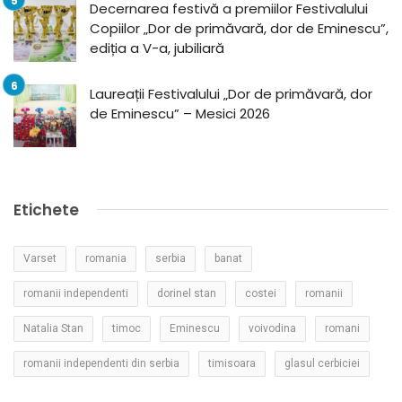
Decernarea festivă a premiilor Festivalului
Copiilor „Dor de primăvară, dor de Eminescu”,
ediția a V-a, jubiliară
Laureații Festivalului „Dor de primăvară, dor
de Eminescu” – Mesici 2026
Etichete
Varset
romania
serbia
banat
romanii independenti
dorinel stan
costei
romanii
Natalia Stan
timoc
Eminescu
voivodina
romani
romanii independenti din serbia
timisoara
glasul cerbiciei