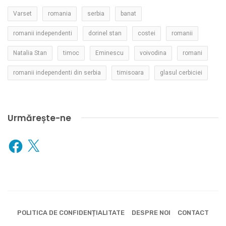
Varset
romania
serbia
banat
romanii independenti
dorinel stan
costei
romanii
Natalia Stan
timoc
Eminescu
voivodina
romani
romanii independenti din serbia
timisoara
glasul cerbiciei
Urmărește-ne
Facebook
X
POLITICA DE CONFIDENȚIALITATE
DESPRE NOI
CONTACT