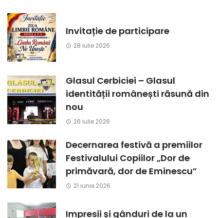
Invitație de participare
28 iulie 2026
Glasul Cerbiciei – Glasul
identității românești răsună din
nou
26 iulie 2026
Decernarea festivă a premiilor
Festivalului Copiilor „Dor de
primăvară, dor de Eminescu”
21 iunie 2026
Impresii și gânduri de la un