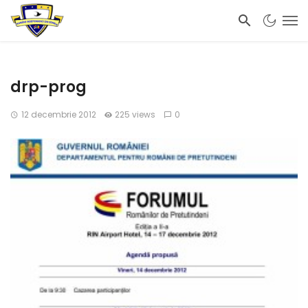
drp-prog
12 decembrie 2012
225 views
0