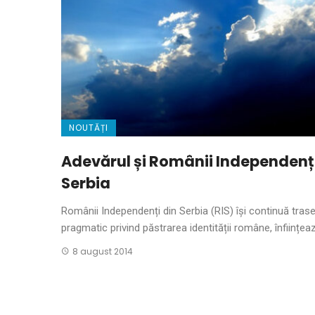
NOUTĂȚI
Adevărul și Românii Independenți
Serbia
Românii Independenți din Serbia (RIS) își continuă trase
pragmatic privind păstrarea identității române, înființează
8 august 2014