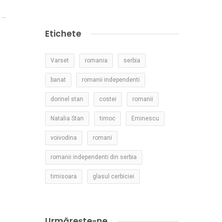
..
Etichete
Varset
romania
serbia
banat
romanii independenti
dorinel stan
costei
romanii
Natalia Stan
timoc
Eminescu
voivodina
romani
romanii independenti din serbia
timisoara
glasul cerbiciei
Urmărește-ne