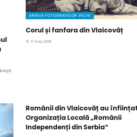
ARHIVA FOTOGRAFIILOR VECHI
Corul și fanfara din Vlaicovăț
sul
17 mai 2015
a
ânești
Românii din Vlaicovăț au înființa
Organizația Locală „Românii
Independenți din Serbia”