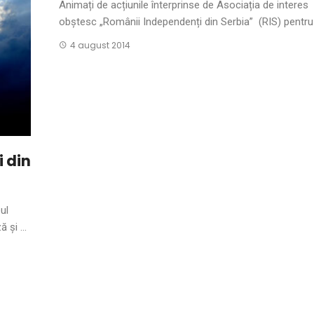
Animați de acțiunile înterprinse de Asociația de interes
obștesc „Românii Independenți din Serbia” (RIS) pentru .
4 august 2014
 din
ul
 și ...