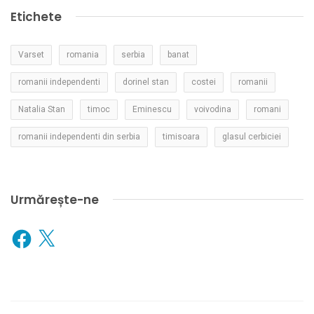
Etichete
Varset
romania
serbia
banat
romanii independenti
dorinel stan
costei
romanii
Natalia Stan
timoc
Eminescu
voivodina
romani
romanii independenti din serbia
timisoara
glasul cerbiciei
Urmărește-ne
Facebook
X