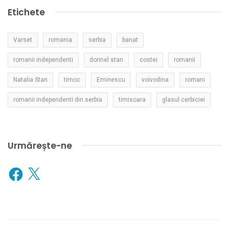
Etichete
Varset
romania
serbia
banat
romanii independenti
dorinel stan
costei
romanii
Natalia Stan
timoc
Eminescu
voivodina
romani
romanii independenti din serbia
timisoara
glasul cerbiciei
Urmărește-ne
Facebook
X