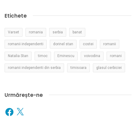
Etichete
Varset
romania
serbia
banat
romanii independenti
dorinel stan
costei
romanii
Natalia Stan
timoc
Eminescu
voivodina
romani
romanii independenti din serbia
timisoara
glasul cerbiciei
Urmărește-ne
Facebook
X