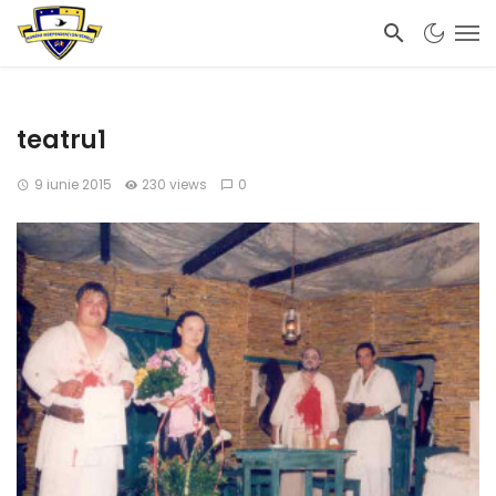
teatru1
9 iunie 2015
230 views
0