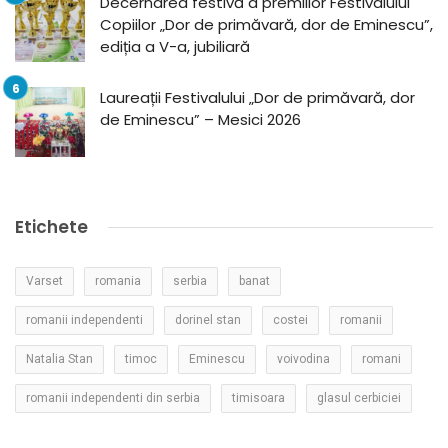
Decernarea festivă a premiilor Festivalului
Copiilor „Dor de primăvară, dor de Eminescu”,
ediția a V-a, jubiliară
Laureații Festivalului „Dor de primăvară, dor
de Eminescu” – Mesici 2026
Etichete
Varset
romania
serbia
banat
romanii independenti
dorinel stan
costei
romanii
Natalia Stan
timoc
Eminescu
voivodina
romani
romanii independenti din serbia
timisoara
glasul cerbiciei